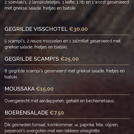
2 soevlaki's, 2 lamskoteletjes, 1 kefte, 1 rib en 1 worst geserveerd
met griekse salade, frietjes en tsatsiki.
GEGRILDE VISSCHOTEL
€30.00
5 scampi's, 2 reuze mosselen en 1 zalmfilet geserveerd met
griekse salade, frietjes en tsatsiki.
GEGRILDE SCAMPI'S
€25,00
8 gegrilde scampi's geserveerd met griekse salade, frietjes en
tsatsiki..
MOUSSAKA
€15.00
Ovengerecht met aardappelen, gehakt en bechamelsaus.
BOERENSALADE
€7.50
Dik gesneden tomaat, komkommer, ui, paprika, feta, olijven,
peperoni's overgoten met een lekkere vinaigrette.